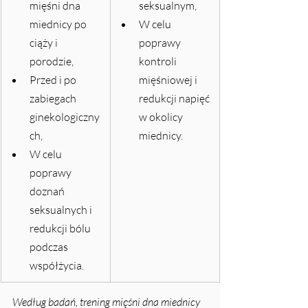
mięśni dna 
seksualnym,
miednicy po 
W celu 
ciąży i 
poprawy 
porodzie,
kontroli 
Przed i po 
mięśniowej i 
zabiegach 
redukcji napięć 
ginekologiczny
w okolicy 
ch,
miednicy.
W celu 
poprawy 
doznań 
seksualnych i 
redukcji bólu 
podczas 
współżycia.
Według badań, trening mięśni dna miednicy 