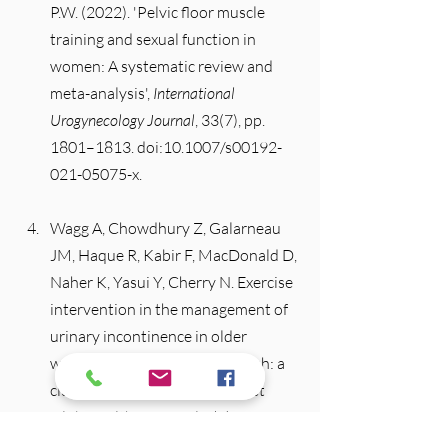
P.W. (2022). 'Pelvic floor muscle 
training and sexual function in 
women: A systematic review and 
meta-analysis', 
International 
Urogynecology Journal
, 33(7), pp. 
1801–1813. doi:10.1007/s00192-
021-05075-x.
Wagg A, Chowdhury Z, Galarneau 
JM, Haque R, Kabir F, MacDonald D, 
Naher K, Yasui Y, Cherry N. Exercise 
intervention in the management of 
urinary incontinence in older 
women in villages in Bangladesh: a 
cluster randomised trial. Lancet 
Glob Health. 2019 Jul;7(7):e923-
e931. doi: 10.1016/S2214-