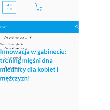
ME
NU
Post
Wszystkie posty
3 minut(y) czytania
Wszystkie posty
Innowacja w gabinecie:
Aktualności
trening mięśni dna
Baza wiedzy
miednicy dla kobiet i
mężczyzn!