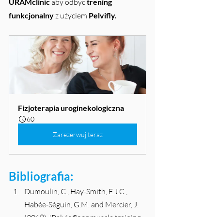
URAMclinic
 aby odbyć 
trening 
funkcjonalny
 z użyciem
 Pelvifly.
Fizjoterapia uroginekologiczna
60
Zarezerwuj teraz
Bibliografia:
Dumoulin, C., Hay-Smith, E.J.C., 
Habée-Séguin, G.M. and Mercier, J. 