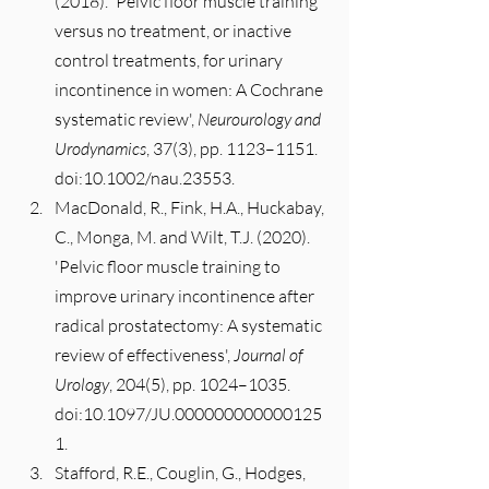
(2018). 'Pelvic floor muscle training 
versus no treatment, or inactive 
control treatments, for urinary 
incontinence in women: A Cochrane 
systematic review', 
Neurourology and 
Urodynamics
, 37(3), pp. 1123–1151. 
doi:10.1002/nau.23553.
MacDonald, R., Fink, H.A., Huckabay, 
C., Monga, M. and Wilt, T.J. (2020). 
'Pelvic floor muscle training to 
improve urinary incontinence after 
radical prostatectomy: A systematic 
review of effectiveness', 
Journal of 
Urology
, 204(5), pp. 1024–1035. 
doi:10.1097/JU.000000000000125
1.
Stafford, R.E., Couglin, G., Hodges, 