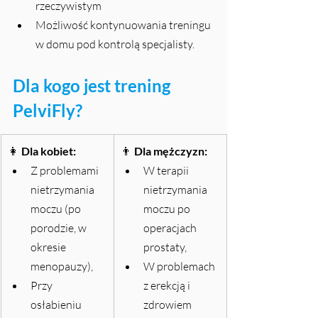
rzeczywistym
Możliwość kontynuowania treningu 
w domu pod kontrolą specjalisty.
Dla kogo jest trening 
PelviFly?
👩 
Dla kobiet:
👨 
Dla mężczyzn:
Z problemami 
W terapii 
nietrzymania 
nietrzymania 
moczu (po 
moczu po 
porodzie, w 
operacjach 
okresie 
prostaty,
menopauzy),
W problemach 
Przy 
z erekcją i 
osłabieniu 
zdrowiem 