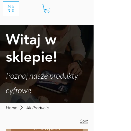
ME
NU
Witaj w
sklepie!
Poznaj nasze produkty
cyfrowe
Home
All Products
Sort