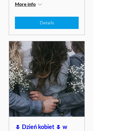
More info
Details
🌷 Dzień kobiet 🌷 w