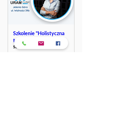
Szkolenie "Holistyczna
terapia blizn" II edycja
Sat, Apr 15
More info
Details