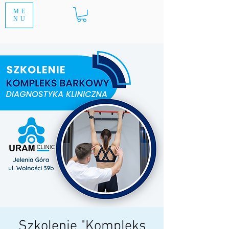
ME
NU
Szkolenie "Kompleks