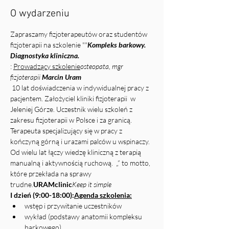
O wydarzeniu
Zapraszamy fizjoterapeutów oraz studentów 
fizjoterapii na szkolenie "
"
Kompleks barkowy. 
Diagnostyka kliniczna.
: 
Prowadzący szkolenie
osteopata, mgr 
fizjoterapii 
Marcin Uram 
 10 lat doświadczenia w indywidualnej pracy z 
pacjentem. Założyciel kliniki fizjoterapii 
 w 
Jeleniej Górze. Uczestnik wielu szkoleń z 
zakresu fizjoterapii w Polsce i za granicą. 
Terapeuta specjalizujący się w pracy z 
kończyną górną i urazami palców u wspinaczy. 
Od wielu lat łączy wiedzę kliniczną z terapią 
manualną i aktywnością ruchową.  „
” to motto, 
które przekłada na sprawy 
trudne.
URAMclinic
Keep it simple
I dzień (9:00-18:00):
Agenda szkolenia:
wstęp i przywitanie uczestników
wykład (podstawy anatomii kompleksu 
barkowego) 