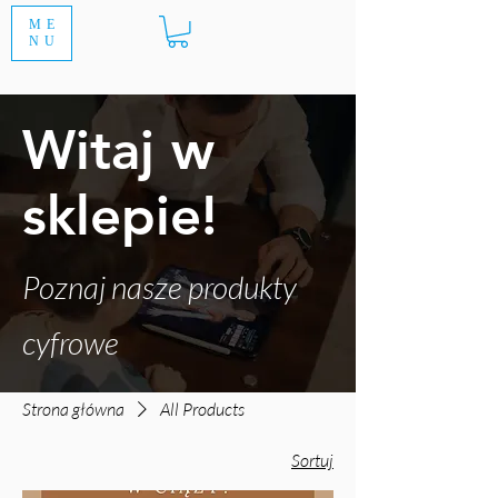
ME
NU
Witaj w
sklepie!
Poznaj nasze produkty
cyfrowe
Strona główna
All Products
Sortuj