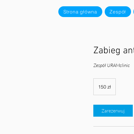
Strona główna
Zespół
Zabieg an
Zespół URAMclinic
150
złotych
150 zł
polskich
Zarezerwuj