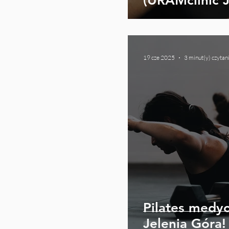
(URAMclinic J
19 cze 2025
3 minut(y) czytan
Pilates medy
Jelenia Góra!