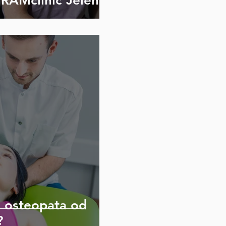
URAMclinic Jelenia
ę osteopata od
?