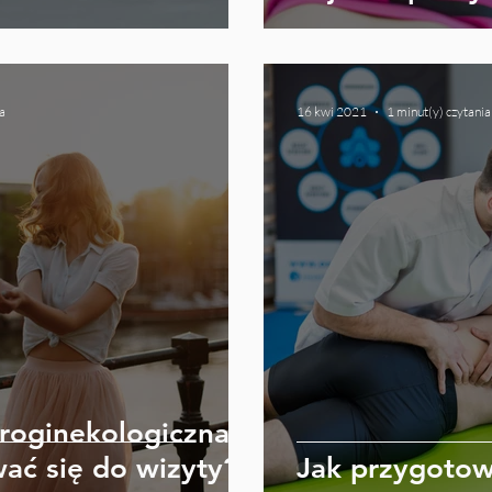
a
16 kwi 2021
1 minut(y) czytania
uroginekologiczna -
ać się do wizyty?
Jak przygotow