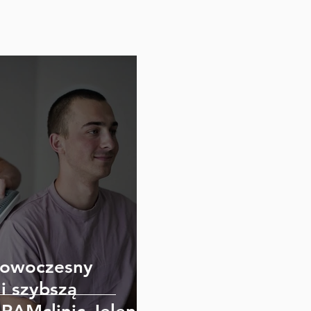
 nowoczesny
i szybszą