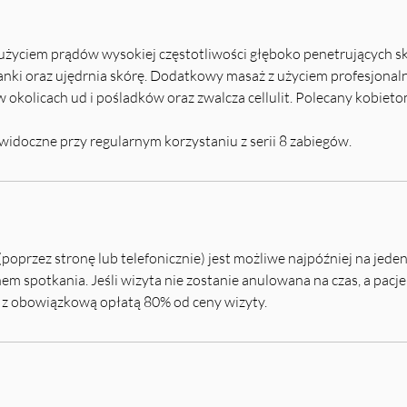
 użyciem prądów wysokiej częstotliwości głęboko penetrujących s
kanki oraz ujędrnia skórę. Dodatkowy masaż z użyciem profesjona
 okolicach ud i pośladków oraz zwalcza cellulit. Polecany kobie
 widoczne przy regularnym korzystaniu z serii 8 zabiegów.
poprzez stronę lub telefonicznie) jest możliwe najpóźniej na jede
 spotkania. Jeśli wizyta nie zostanie anulowana na czas, a pacjen