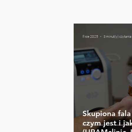
8 sie 2025
3 minut(y) czytania
Skupiona fal
czym jest i j