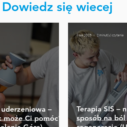
Dowiedz się wiecej
8 sie 2025
2 minut(y) czytania
Terapia SIS –
a uderzeniowa –
sposób na ból 
ak może Ci pomóc?