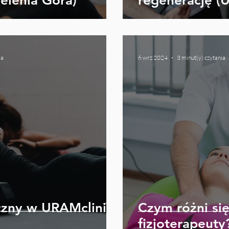
elenia Góra)
regenerację (
Góra)
ia
6 wrz 2024
3 minut(y) czytania
czny w URAMclinic
Czym różni si
fizjoterapeuty