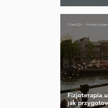
27 sie 2024
3 minut(y) czytani
Fizjoterapia 
jak przygotow