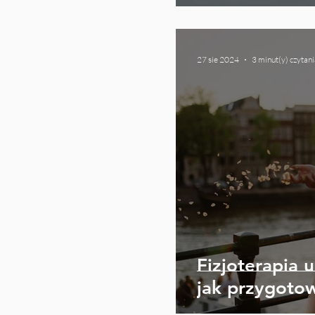
27 sie 2024
3 minut(y) czytani
Fizjoterapia 
jak przygotow