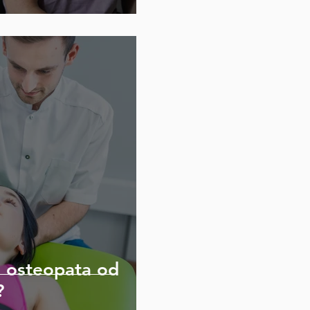
ę osteopata od
?