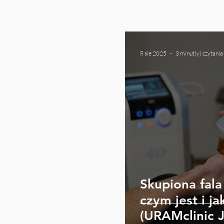
8 sie 2025
3 minut(y) czytania
Skupiona fal
czym jest i j
(URAMclinic J