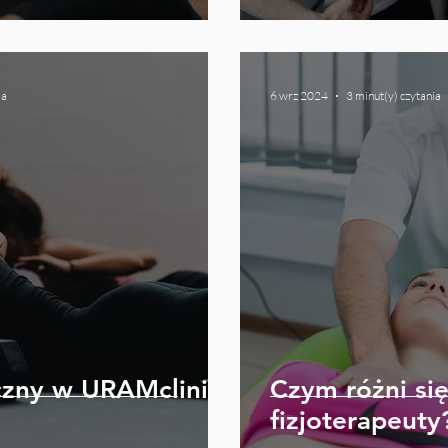
Góra)
ia
6 wrz 2024
3 minut(y) czytania
czny w URAMclinic
Czym różni si
fizjoterapeuty