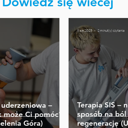
Dowiedz się wiecej
8 sie 2025
2 minut(y) czytania
Terapia SIS –
a uderzeniowa –
sposób na ból 
ak może Ci pomóc?
elenia Góra)
regenerację (