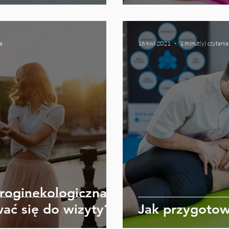
a
16 kwi 2021
1 minut(y) czytania
uroginekologiczna -
ać się do wizyty?
Jak przygotow