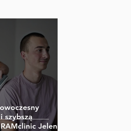
 nowoczesny
i szybszą
URAMclinic Jelenia