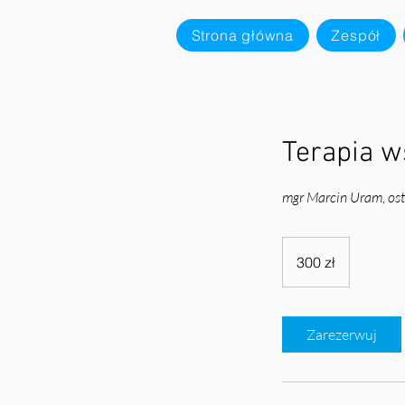
Strona główna
Zespół
Terapia 
mgr Marcin Uram, os
300
złotych
300 zł
polskich
Zarezerwuj