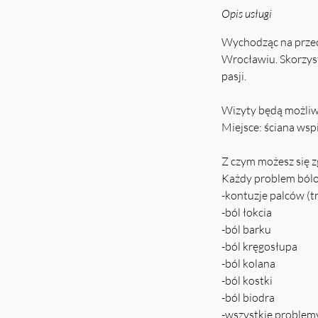
Opis usługi
Wychodząc na przec
Wrocławiu. Skorzyst
pasji.
Wizyty będą możliwe
Miejsce: ściana w
Z czym możesz się z
Każdy problem bólo
-kontuzje palców (tr
-ból łokcia
-ból barku
-ból kręgosłupa
-ból kolana
-ból kostki
-ból biodra
-wszystkie problemy