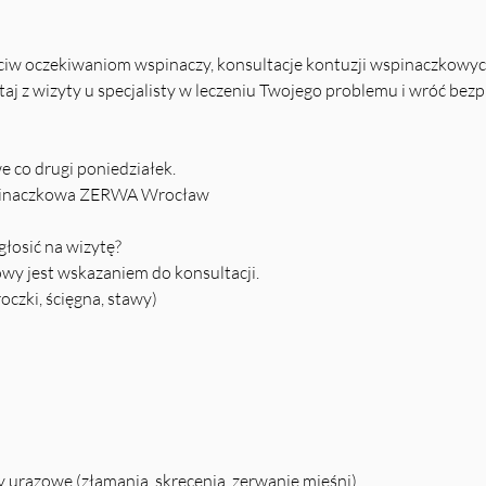
iw oczekiwaniom wspinaczy, konsultacje kontuzji wspinaczkowyc
aj z wizyty u specjalisty w leczeniu Twojego problemu i wróć bezp
 co drugi poniedziałek.
spinaczkowa ZERWA Wrocław
głosić na wizytę?
wy jest wskazaniem do konsultacji.
oczki, ścięgna, stawy)
 urazowe (złamania, skręcenia, zerwanie mięśni)