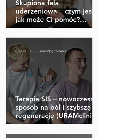
Skupiona fala
uderzeniowa – czym jest i
jak może Ci pomóc?
(URAMclinic Jelenia Góra)
8 sie 2025
2 minut(y) czytania
Terapia SIS – nowoczesny
sposób na ból i szybszą
regenerację (URAMclinic
Jelenia Góra)