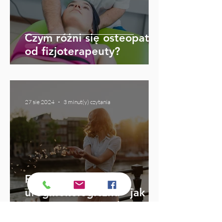
Czym różni się osteopata
od fizjoterapeuty?
27 sie 2024
3 minut(y) czytania
Fizjoterapia
uroginekologiczna - jak
przygotować się do
wizyty?