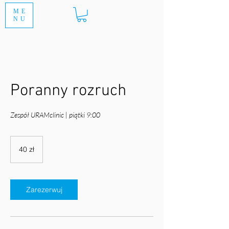
ME
NU
Poranny rozruch
Zespół URAMclinic | piątki 9:00
40
złotych
40 zł
polskich
Zarezerwuj