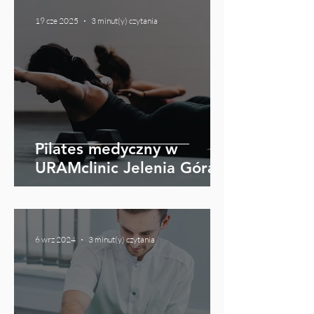
19 cze 2025
3 minut(y) czytania
Pilates medyczny w
URAMclinic Jelenia Góra!
6 wrz 2024
3 minut(y) czytania