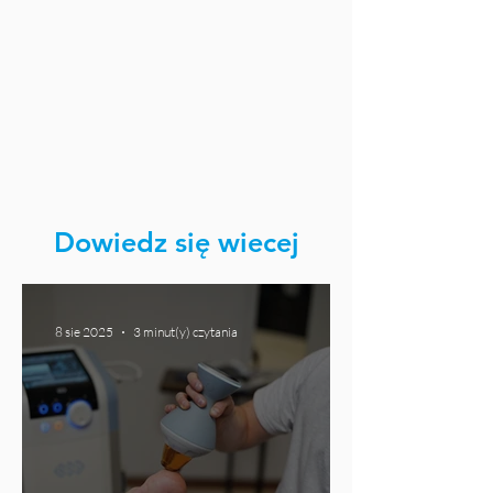
Dowiedz się wiecej
8 sie 2025
3 minut(y) czytania