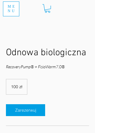
ME
NU
Odnowa biologiczna
RecoveryPump® + FisioWarm7.0®
100
złotych
100 zł
polskich
Zarezerwuj