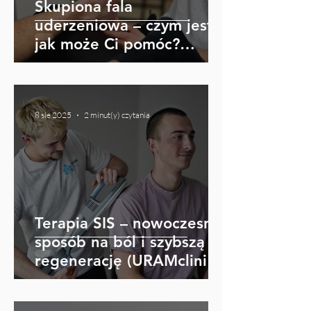
Skupiona fala
uderzeniowa – czym jest i
jak może Ci pomóc?
(URAMclinic Jelenia Góra)
8 sie 2025
2 minut(y) czytania
Terapia SIS – nowoczesny
sposób na ból i szybszą
regenerację (URAMclinic
Jelenia Góra)