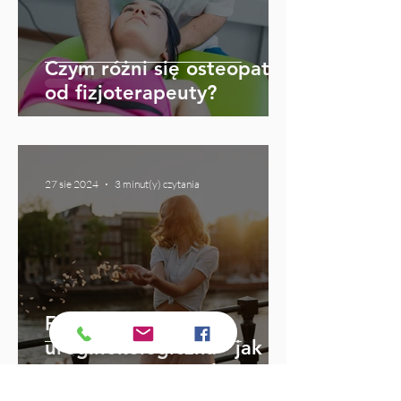
Czym różni się osteopata
od fizjoterapeuty?
27 sie 2024
3 minut(y) czytania
Fizjoterapia
uroginekologiczna - jak
przygotować się do
wizyty?