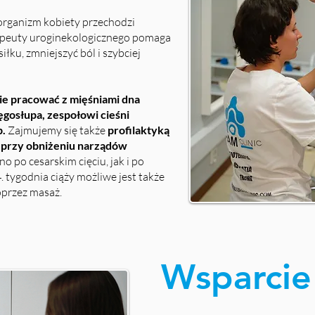
organizm kobiety przechodzi
apeuty uroginekologicznego pomaga
iłku, zmniejszyć ból i szybciej
ie pracować z mięśniami dna
ęgosłupa, zespołowi cieśni
p.
Zajmujemy się także
profilaktyką
ą przy obniżeniu narządów
no po cesarskim cięciu, jak i po
. tygodnia ciąży możliwe jest także
przez masaż.
Wsparcie