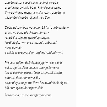
oparte na koncepcji poliwagalnej, terapię 
przeformułowania bólu (Pain Reprocessing 
Therapy) oraz medytację klasyczną opartą na 
wieloletniej osobistej praktyce Zen.
Doświadczenie zawodowe (15 lat) zdobywała w 
pracy na oddziałach szpitalnych -
rehabilitacyjnym, neurologicznym, 
kardiologicznym oraz leczenia zaburzeń 
nerwicowych
a także w pracy z klientami indywidualnymi.
Praca z ludźmi doświadczającymi cierpienia 
pokazuje, że ciało zawsze zaangażowane
jest w cierpienie oraz, że nadzwyczaj często 
poprzez dokonanie wysiłku
psychologicznego możliwe jest uwolnienie się od 
bólu umiejscowionego w ciele.
katarzyna.uramclinic@gmail.com