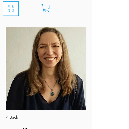
ME
NU
< Back