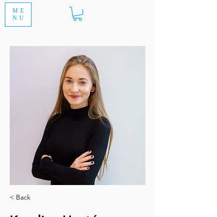
ME
NU
< Back