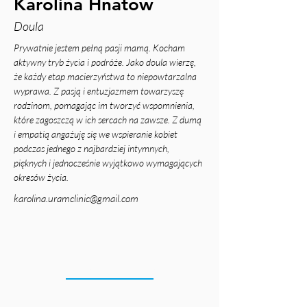
Karolina Hnatów
Doula
Prywatnie jestem pełną pasji mamą. Kocham 
aktywny tryb życia i podróże. Jako doula wierzę, 
że każdy etap macierzyństwa to niepowtarzalna 
wyprawa. Z pasją i entuzjazmem towarzyszę 
rodzinom, pomagając im tworzyć wspomnienia, 
które zagoszczą w ich sercach na zawsze. Z dumą 
i empatią angażuję się we wspieranie kobiet 
podczas jednego z najbardziej intymnych, 
pięknych i jednocześnie wyjątkowo wymagających 
okresów życia.
karolina.uramclinic@gmail.com
LOKALIZACJA