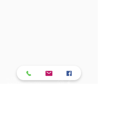
ul. Wolności 39b
Jelenia Góra, 58-500
Tel:
501-368-257
KONTAKT