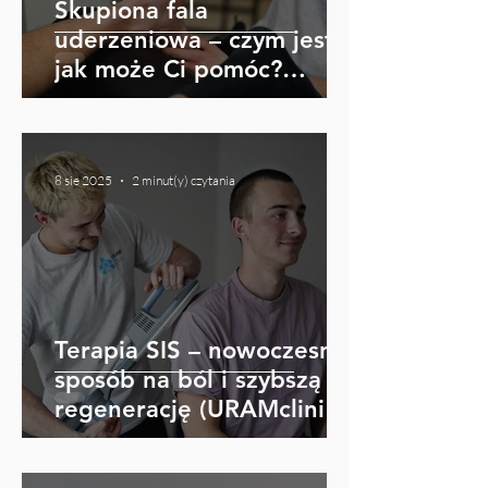
Skupiona fala
uderzeniowa – czym jest i
jak może Ci pomóc?
(URAMclinic Jelenia Góra)
8 sie 2025
2 minut(y) czytania
Terapia SIS – nowoczesny
sposób na ból i szybszą
regenerację (URAMclinic
Jelenia Góra)