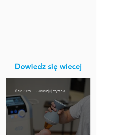
Dowiedz się wiecej
8 sie 2025
3 minut(y) czytania