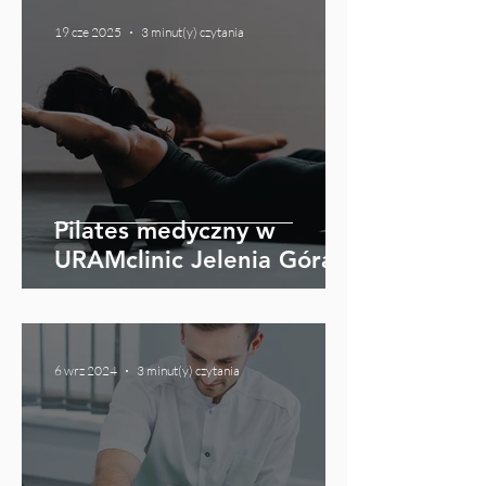
19 cze 2025
3 minut(y) czytania
Pilates medyczny w
URAMclinic Jelenia Góra!
6 wrz 2024
3 minut(y) czytania