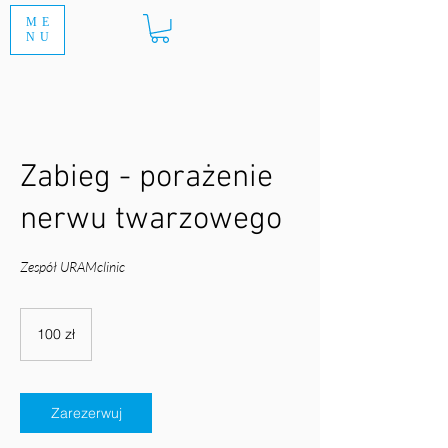
ME
NU
Zabieg - porażenie
nerwu twarzowego
Zespół URAMclinic
100
złotych
100 zł
polskich
Zarezerwuj