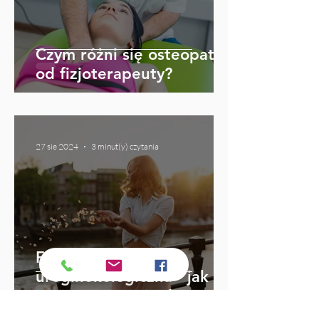
Czym różni się osteopata
od fizjoterapeuty?
27 sie 2024
3 minut(y) czytania
Fizjoterapia
uroginekologiczna - jak
przygotować się do
wizyty?