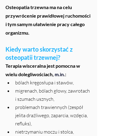
Osteopatia trzewna ma na celu 
przywrócenie prawidłowej ruchomości 
i tym samym ułatwienie pracy całego 
organizmu.
Kiedy warto skorzystać z 
osteopatii trzewnej?
Terapia wisceralna jest pomocna w 
wielu dolegliwościach, 
m.in.
:
bólach kręgosłupa i stawów,
migrenach, bólach głowy, zawrotach 
i szumach usznych,
problemach trawiennych (zespół 
jelita drażliwego, zaparcia, wzdęcia, 
refluks),
nietrzymaniu moczu i stolca, 