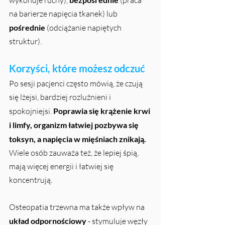
na barierze napięcia tkanek) lub 
pośrednie
 (odciążanie napiętych 
struktur).
Korzyści, które możesz odczuć
Po sesji pacjenci często mówią, że czują 
się lżejsi, bardziej rozluźnieni i 
spokojniejsi. 
Poprawia się krążenie krwi 
i limfy, organizm łatwiej pozbywa się 
toksyn, a napięcia w mięśniach znikają.
Wiele osób zauważa też, że lepiej śpią, 
mają więcej energii i łatwiej się 
koncentrują.
Osteopatia trzewna ma także wpływ na 
układ odpornościowy
 - stymuluje węzły 