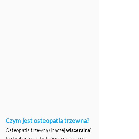
Czym jest osteopatia trzewna?
Osteopatia trzewna (inaczej 
wisceralna
) 
to dział osteopatii, który skupia się na 