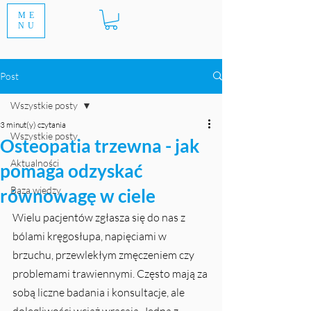
ME
NU
Post
Wszystkie posty
3 minut(y) czytania
Wszystkie posty
Osteopatia trzewna - jak
Aktualności
pomaga odzyskać
Baza wiedzy
równowagę w ciele
Wielu pacjentów zgłasza się do nas z 
bólami kręgosłupa, napięciami w 
brzuchu, przewlekłym zmęczeniem czy 
problemami trawiennymi. Często mają za 
sobą liczne badania i konsultacje, ale 
dolegliwości wciąż wracają. Jedną z 