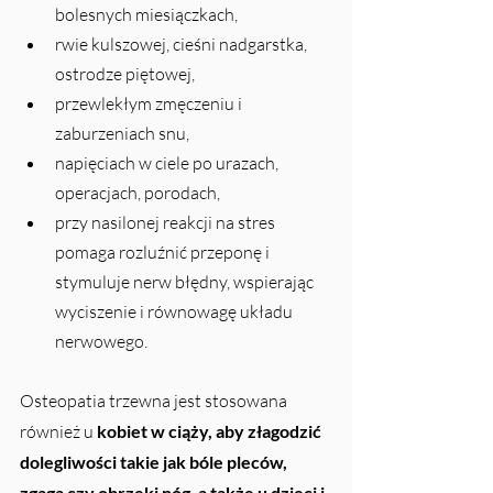
bolesnych miesiączkach,
rwie kulszowej, cieśni nadgarstka, 
ostrodze piętowej,
przewlekłym zmęczeniu i 
zaburzeniach snu,
napięciach w ciele po urazach, 
operacjach, porodach,
przy nasilonej reakcji na stres 
pomaga rozluźnić przeponę i 
stymuluje nerw błędny, wspierając 
wyciszenie i równowagę układu 
nerwowego.
Osteopatia trzewna jest stosowana 
również u 
kobiet w ciąży, aby złagodzić 
dolegliwości takie jak bóle pleców, 
zgaga czy obrzęki nóg, a także u dzieci i 